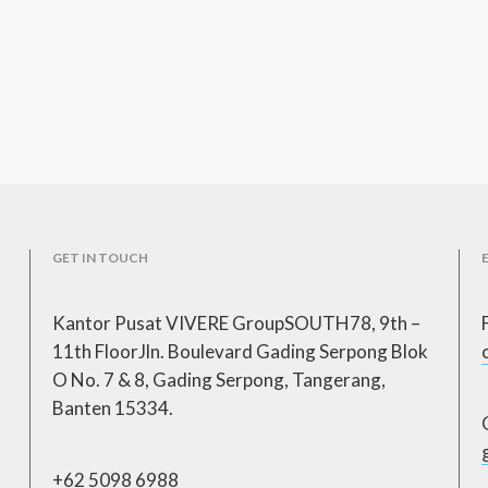
GET IN TOUCH
Kantor Pusat VIVERE GroupSOUTH78, 9th –
11th FloorJln. Boulevard Gading Serpong Blok
O No. 7 & 8, Gading Serpong, Tangerang,
Banten 15334.
+62 5098 6988