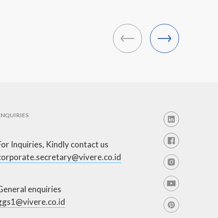
Desain Inovatif
yang
ENQUIRIES
For Inquiries, Kindly contact us
corporate.secretary@vivere.co.id
General enquiries
ggs1@vivere.co.id