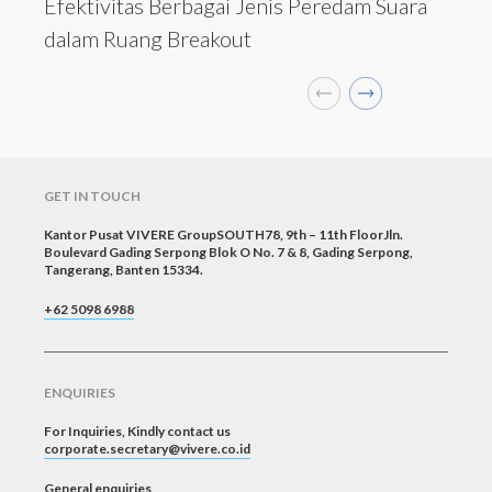
Efektivitas Berbagai Jenis Peredam Suara
dalam Ruang Breakout
GET IN TOUCH
Kantor Pusat VIVERE GroupSOUTH78, 9th – 11th FloorJln.
Boulevard Gading Serpong Blok O No. 7 & 8, Gading Serpong,
Tangerang, Banten 15334.
+62 5098 6988
ENQUIRIES
For Inquiries, Kindly contact us
corporate.secretary@vivere.co.id
General enquiries