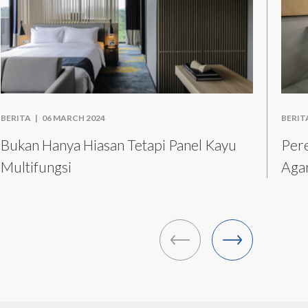
BERITA |
06 MARCH 2024
BERIT
Bukan Hanya Hiasan Tetapi Panel Kayu
Per
Multifungsi
Aga